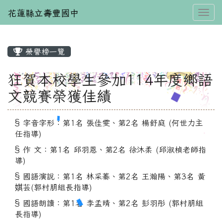
花蓮縣立壽豐國中
Toggl
榮譽榜一覽
⏸
狂賀本校學生參加114年度鄉語
文競賽榮獲佳績
§ 字音字形：第1名 張佳雯、第2名 楊舒庭 (何世力主
任指導)
§ 作 文：第1名 邱羽恩、第2名 徐沐柔 (邱淑楨老師指
導)
§ 國語演說：第1名 林采蓁、第2名 王瀚陽、第3名 黃
娸芸(郭村朋組長指導)
§ 國語朗讀：第1名 李孟晴、第2名 彭羽彤 (郭村朋組
長指導)