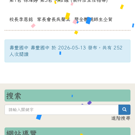
第1名 徐瑋嬣 第3名 何彥融 (張梓彥主任指導)
校長李恩銘 家長會長吳聲其 暨全體親師生仝賀
壽豐國中 壽豐國中 於 2026-05-13 發布，共有 252
人次閱讀
搜索
sea
進階搜尋
網站導覽