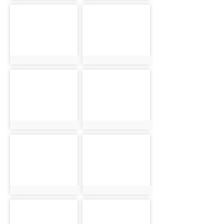
photo-1986
photo-2031
photo:1986
photo:2031
photo-2040
photo-2049
photo:2040
photo:2049
photo-2062
photo-2072
photo:2062
photo:2072
photo-2086
photo-2112