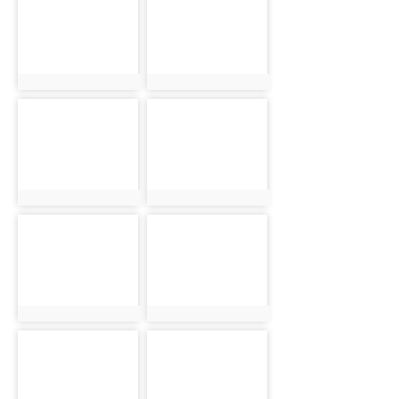
photo:2069
photo:2083
photo-2109
photo-2126
photo:2109
photo:2126
photo-1925
photo-1963
photo:1925
photo:1963
photo-1984
photo-2029