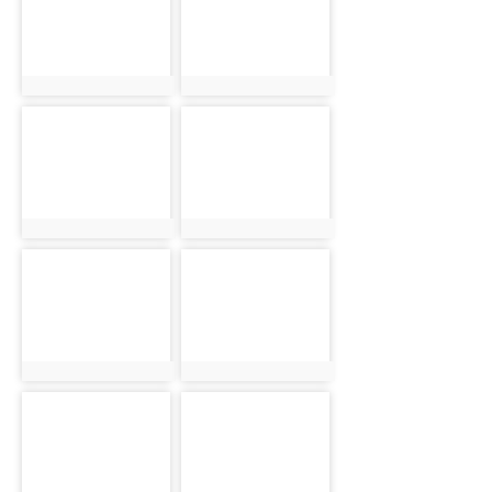
photo:2036
photo:2045
photo-2058
photo-2068
photo:2058
photo:2068
photo-2082
photo-2108
photo:2082
photo:2108
photo-2125
photo-1924