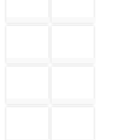
photo:1981
photo:2026
photo-2035
photo-2044
photo:2035
photo:2044
photo-2057
photo-2067
photo:2057
photo:2067
photo-2081
photo-2107