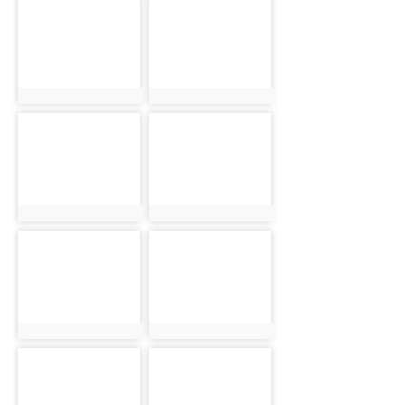
photo-2127
photo-1926
photo:2127
photo:1926
photo-1964
photo-1985
photo:1964
photo:1985
photo-2030
photo-2039
photo:2030
photo:2039
photo-2048
photo-2061