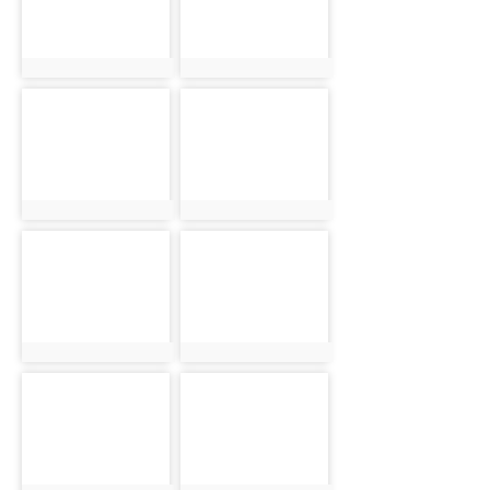
photo:2086
photo:2112
photo-2129
photo-1928
photo:2129
photo:1928
photo-1966
photo-1987
photo:1966
photo:1987
photo-2032
photo-2041