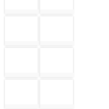
photo:2048
photo:2061
photo-2071
photo-2085
photo:2071
photo:2085
photo-2111
photo-2128
photo:2111
photo:2128
photo-1927
photo-1965
photo:1927
photo:1965