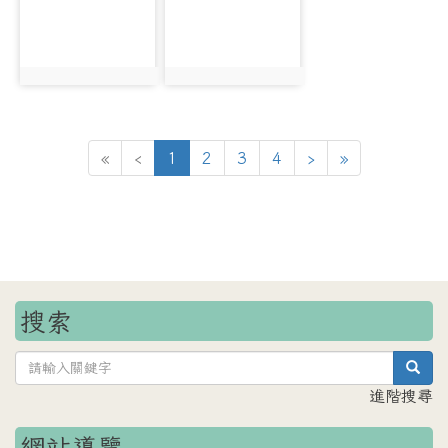
photo:1929
photo:1967
(目前頁次)
下一頁
最後頁
«
‹
1
2
3
4
›
»
搜索
sea
進階搜尋
網站導覽