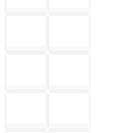
photo:1984
photo:2029
photo-2038
photo-2047
photo:2038
photo:2047
photo-2060
photo-2070
photo:2060
photo:2070
photo-2084
photo-2110
photo:2084
photo:2110