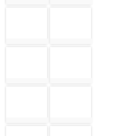
photo:2178
photo:2179
photo-2180
photo-2181
photo:2180
photo:2181
photo-2182
photo-2183
photo:2182
photo:2183
photo-2184
photo-2185
photo:2184
photo:2185
photo-2186
photo-2187