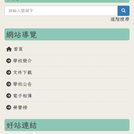
sea
進階搜尋
網站導覽
首頁
學校簡介
文件下載
學校公告
電子相簿
榮譽榜
好站連結