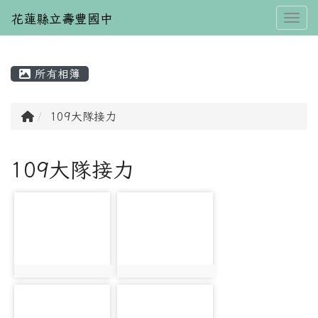
花蓮縣立壽豐國中
Toggl
所有相簿
⏸
回首頁
109大隊接力
109大隊接力
photo-2170
photo-2171
photo:2170
photo:2171
photo-2172
photo-2173