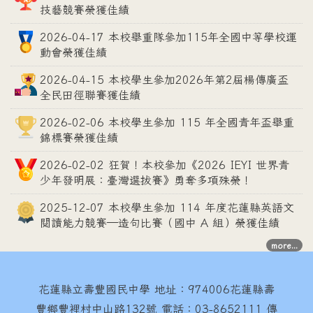
技藝競賽榮獲佳績
2026-04-17 本校舉重隊參加115年全國中等學校運
動會榮獲佳績
2026-04-15 本校學生參加2026年第2屆楊傳廣盃
全民田徑聯賽獲佳績
2026-02-06 本校學生參加 115 年全國青年盃舉重
錦標賽榮獲佳績
2026-02-02 狂賀！本校參加《2026 IEYI 世界青
少年發明展：臺灣選拔賽》勇奪多項殊榮！
2025-12-07 本校學生參加 114 年度花蓮縣英語文
閱讀能力競賽—造句比賽（國中 A 組）榮獲佳績
more...
花蓮縣立壽豐國民中學
地址：974006花蓮縣壽
豐鄉豐裡村中山路132號 電話：03-8652111 傳