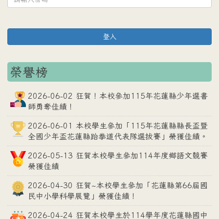
登入
榮譽榜
2026-06-02 狂賀！本校參加115年花蓮縣少年選書
師勇奪佳績！
2026-06-01 本校學生參加「115年花蓮縣縣長盃暨
全國少年盃花蓮縣跆拳道代表隊選拔賽」榮獲佳績。
2026-05-13 狂賀本校學生參加114年度鄉語文競賽
榮獲佳績
2026-04-30 狂賀~本校學生參加「花蓮縣第66屆國
民中小學科學展覽」榮獲佳績！
2026-04-24 狂賀本校學生於114學年度花蓮縣國中