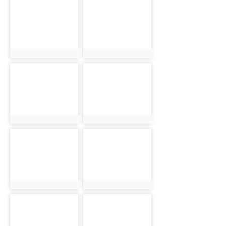
photo-2214
photo-2215
photo:2214
photo:2215
photo-2216
photo-2217
photo:2216
photo:2217
photo-2218
photo-2219
photo:2218
photo:2219
photo-2220
photo-2221