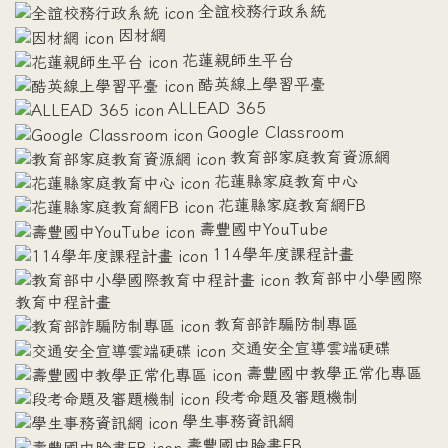
全誼校務行政系統
因材網
花蓮親師生平台
酷英線上學習平臺
ALLEAD 365
Google Classroom
教育部家庭教育資源網
花蓮縣家庭教育中心
花蓮縣家庭教育網FB
壽豐國中YouTube
114學年度課程計畫
教育部中小學國際
教育中程計畫
教育部詐騙防制專區
交通安全宣導雲端硬碟
壽豐國中教學正常化專區
段考命題及審題機制
學生事務資訊網
壽豐國中臉書FB