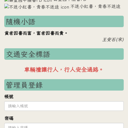
不迷小紅書，青春不迷途
隨機小語
貧者因書而富，富者因書而貴。
王安石(宋)
交通安全標語
車輛禮讓行人，行人安全過路。
管理員登錄
帳號
密碼