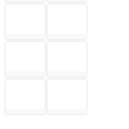
photo:2241
photo:2250
photo-2242
photo-2251
photo:2242
photo:2251
photo-2243
photo-2244
photo:2243
photo:2244
photo-2245
photo-2246
photo:2245
photo:2246