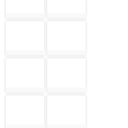
photo:2238
photo:2247
photo-2239
photo-2248
photo:2239
photo:2248
photo-2240
photo-2249
photo:2240
photo:2249
photo-2241
photo-2250