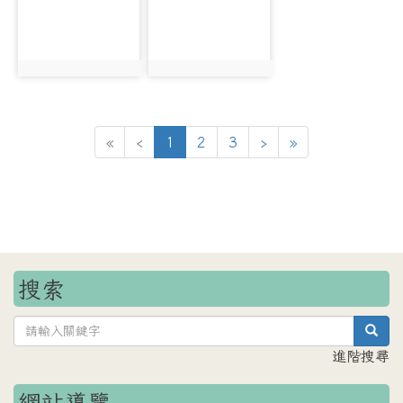
photo:2861
photo:2862
(目前頁次)
下一頁
最後頁
«
‹
1
2
3
›
»
搜索
sea
進階搜尋
網站導覽