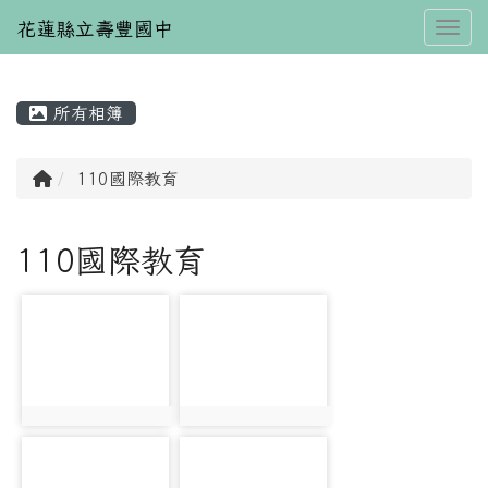
花蓮縣立壽豐國中
Toggl
所有相簿
⏸
回首頁
110國際教育
110國際教育
photo-2783
photo-2784
photo:2783
photo:2784
photo-2785
photo-2786