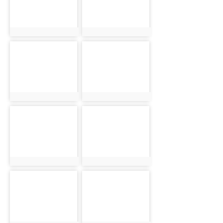
photo:2785
photo:2786
photo-2787
photo-2788
photo:2787
photo:2788
photo-2789
photo-2790
photo:2789
photo:2790
photo-2791
photo-2792