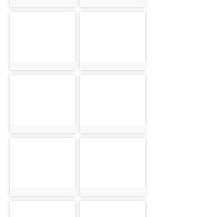
photo:2791
photo:2792
photo-2793
photo-2794
photo:2793
photo:2794
photo-2795
photo-2796
photo:2795
photo:2796
photo-2797
photo-2798
photo:2797
photo:2798
photo-2799
photo-2800