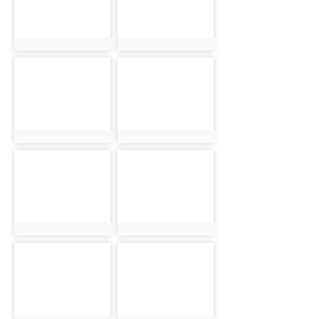
photo:2847
photo:2848
photo-2849
photo-2850
photo:2849
photo:2850
photo-2851
photo-2852
photo:2851
photo:2852
photo-2853
photo-2854