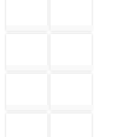
photo:2813
photo:2814
photo-2815
photo-2816
photo:2815
photo:2816
photo-2817
photo-2818
photo:2817
photo:2818
photo-2819
photo-2820