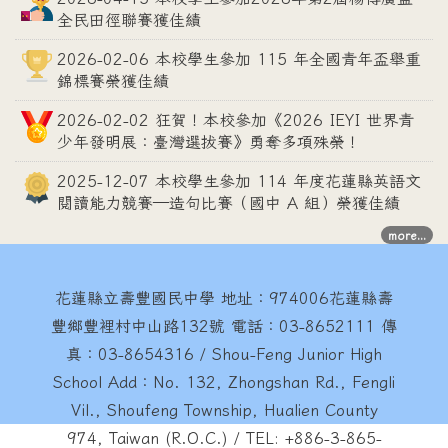
全民田徑聯賽獲佳績
2026-02-06 本校學生參加 115 年全國青年盃舉重
錦標賽榮獲佳績
2026-02-02 狂賀！本校參加《2026 IEYI 世界青
少年發明展：臺灣選拔賽》勇奪多項殊榮！
2025-12-07 本校學生參加 114 年度花蓮縣英語文
閱讀能力競賽—造句比賽（國中 A 組）榮獲佳績
more...
花蓮縣立壽豐國民中學
地址：974006花蓮縣壽
豐鄉豐裡村中山路132號 電話：03-8652111 傳
真：03-8654316 / Shou-Feng Junior High
School Add：No. 132, Zhongshan Rd., Fengli
Vil., Shoufeng Township, Hualien County
974, Taiwan (R.O.C.) / TEL: +886-3-865-