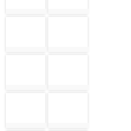
photo:3806
photo:3807
photo-3808
photo-3809
photo:3808
photo:3809
photo-3810
photo-3811
photo:3810
photo:3811
photo-3812
photo-3813
photo:3812
photo:3813