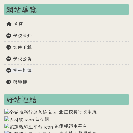
網站導覽
首頁
學校簡介
文件下載
學校公告
電子相簿
榮譽榜
好站連結
全誼校務行政系統
因材網
花蓮親師生平台