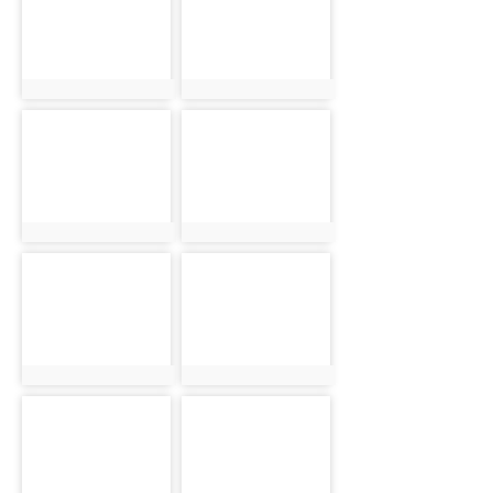
photo:3848
photo:3849
photo-3850
photo-3851
photo:3850
photo:3851
photo-3852
photo-3853
photo:3852
photo:3853
photo-3854
photo-3855