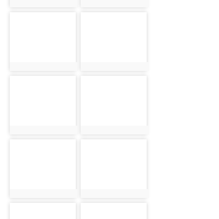
photo:4554
photo:4502
photo-4532
photo-4555
photo:4532
photo:4555
photo-4503
photo-4533
photo:4503
photo:4533
photo-4556
photo-4504
photo:4556
photo:4504
photo-4534
photo-4557