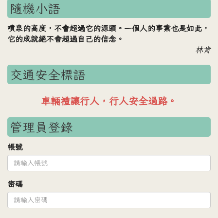
隨機小語
噴泉的高度，不會超過它的源頭。一個人的事業也是如此，
它的成就絕不會超過自己的信念。
林肯
交通安全標語
車輛禮讓行人，行人安全過路。
管理員登錄
帳號
密碼