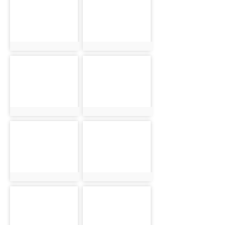
photo:4509
photo:4539
photo-4562
photo-4510
photo:4562
photo:4510
photo-4540
photo-4563
photo:4540
photo:4563
photo-4511
photo-4541