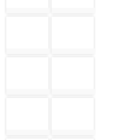
photo:4511
photo:4541
photo-4564
photo-4512
photo:4564
photo:4512
photo-4542
photo-4565
photo:4542
photo:4565
photo-4513
photo-4543
photo:4513
photo:4543