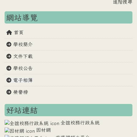
進階搜尋
網站導覽
首頁
學校簡介
文件下載
學校公告
電子相簿
榮譽榜
好站連結
全誼校務行政系統
因材網