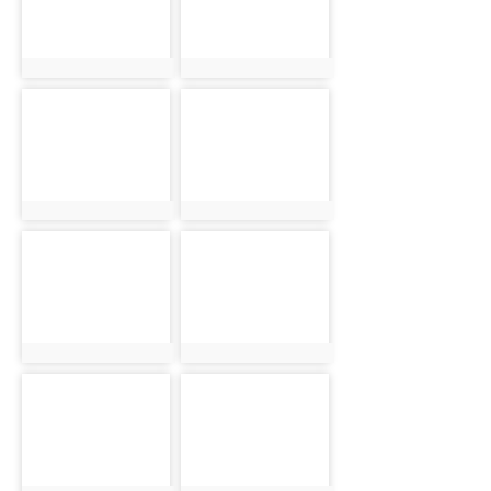
photo:4521
photo:4551
photo-4522
photo-4523
photo:4522
photo:4523
photo-4524
photo-4525
photo:4524
photo:4525
photo-4526
photo-4527