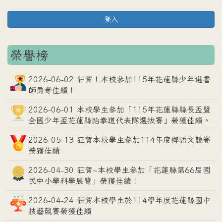
登入
榮譽榜
2026-06-02 狂賀！本校參加115年花蓮縣少年選書
師勇奪佳績！
2026-06-01 本校學生參加「115年花蓮縣縣長盃暨
全國少年盃花蓮縣跆拳道代表隊選拔賽」榮獲佳績。
2026-05-13 狂賀本校學生參加114年度鄉語文競賽
榮獲佳績
2026-04-30 狂賀~本校學生參加「花蓮縣第66屆國
民中小學科學展覽」榮獲佳績！
2026-04-24 狂賀本校學生於114學年度花蓮縣國中
技藝競賽榮獲佳績