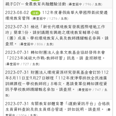
親子DIY－食農教育共融體驗活動
(
壽豐國中
/ 796 /
生教
)
2023-08-02
112年度暑假南華大學國際氣候變遷
活動
環境教育營隊
(
壽豐國中
/ 1276 /
生教
)
2023-07-31
檢送「新世代環境教育發展國際增能工作
坊」簡章1份，請對議題有興趣之環境教育輔導小組
（團）成員、學校環境教育人員及教師踴躍報名參與，請
查照。
(
壽豐國中
/ 806 /
生教
)
2023-07-31
轉知財團法人金車文教基金協助發佈本會
「2023年減碳大作戰-教師研習」訊息，請 查照辦理。
(
壽豐國中
/ 727 /
生教
)
2023-07-31
財團法人環境資源研究發展基金會訂於112
年8月11日至9月27日辦理「112年度淨零排放全民推廣
訓練課程－學校教師班」8場次，惠請貴單位轉知課程資
訊予學校教師踴躍報名參加，請查照。
(
壽豐國中
/ 747 /
生
教
)
2023-07-31
有關教育部體育署「i運動資訊平台」合格救
生員資料查詢及救生員媒合管道，詳如說明，請查照。
(
壽
豐國中
/ 1004 /
生教
)