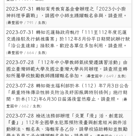
2023-07-31
轉知育秀教育基金會辦理之「2023小小廚
神料理爭霸戰」，請國中小師生踴躍報名參與，請查照。
(
壽豐國中
/ 791 /
生教
)
2023-07-31
轉知花蓮縣政府執行「111至112年度花蓮
交通接駁及行銷推廣案」於112年8月份平日期間試辦行駛
「洽公直達線」接駁車，歡迎各單位多加利用，請查照。
(
壽豐國中
/ 664 /
生教
)
2023-07-28
「112年中小學教師氣候變遷講習活動」由
國立臺灣師範大學及國立臺灣大學共同辦理，請查照並轉
知所屬學校鼓勵教師踴躍報名參加。
(
壽豐國中
/ 649 /
生教
)
2023-07-28
轉知衛生福利部於本（112）年7月3日公告
「嚴重特殊傳染性肺炎防治及紓困振興特別條例」施行期
間，於本(112)年6月30日屆滿後當然廢止，請查照。
(
壽
豐國中
/ 662 /
生教
)
2023-07-28
檢送法務部辦理「炎夏『漫』活，創意說
『畫』」112年全國學生犯罪預防漫畫與創意短片徵件活
動辦法、報名表、海報等各乙份，請學校協助轉知並鼓勵
學生及員工子女踴躍報名參加，請查照。