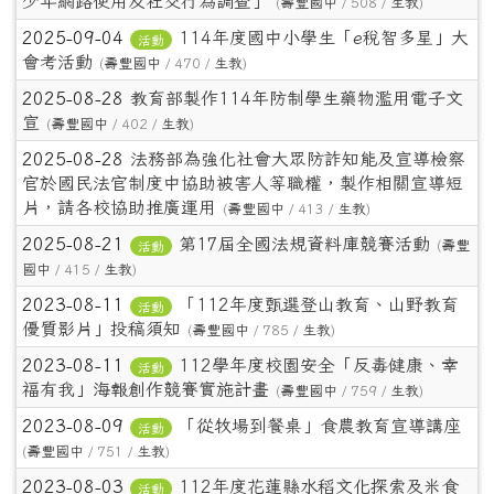
少年網路使用及社交行為調查」
(
壽豐國中
/ 508 /
生教
)
2025-09-04
114年度國中小學生「e稅智多星」大
活動
會考活動
(
壽豐國中
/ 470 /
生教
)
2025-08-28
教育部製作114年防制學生藥物濫用電子文
宣
(
壽豐國中
/ 402 /
生教
)
2025-08-28
法務部為強化社會大眾防詐知能及宣導檢察
官於國民法官制度中協助被害人等職權，製作相關宣導短
片，請各校協助推廣運用
(
壽豐國中
/ 413 /
生教
)
2025-08-21
第17屆全國法規資料庫競賽活動
(
壽豐
活動
國中
/ 415 /
生教
)
2023-08-11
「112年度甄選登山教育、山野教育
活動
優質影片」投稿須知
(
壽豐國中
/ 785 /
生教
)
2023-08-11
112學年度校園安全「反毒健康、幸
活動
福有我」海報創作競賽實施計畫
(
壽豐國中
/ 759 /
生教
)
2023-08-09
「從牧場到餐桌」食農教育宣導講座
活動
(
壽豐國中
/ 751 /
生教
)
2023-08-03
112年度花蓮縣水稻文化探索及米食
活動