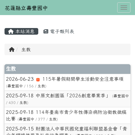
花蓮縣立壽豐國中
Toggl
本站消息
電子報列表
⏸
回首頁
生教
文章列表
生教
2026-06-23
115年暑假期間學生活動安全注意事項
(
壽豐國中
/ 156 /
生教
)
2025-09-18
中原文創園區「2026創意畢業季」
(
壽豐國中
/ 430 /
生教
)
2025-09-18
114年臺南市青少年性傳染病防治衛教徵稿
比賽
(
壽豐國中
/ 377 /
生教
)
2025-09-15
財團法人中華民國兒童福利聯盟基金會「青