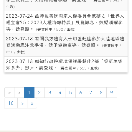
(
壽豐國中
/ 543 /
生教
)
2023-07-24
函轉監察院國家人權委員會策辦之「世界人
權宣言75：2023人權海報特展」展覽訊息，鼓勵踴躍參
與，請查照。
(
壽豐國中
/ 502 /
生教
)
2023-07-18
有關我方體育人士組團赴陸參加大陸地區體
育活動應注意事項，請予協助宣導，請查照。
(
壽豐國中
/
651 /
生教
)
2023-07-18
轉知行政院環境保護署製作2部「笑氣危害
知多少」影片，請查照。
(
壽豐國中
/ 655 /
生教
)
(目前頁次)
«
‹
1
2
3
4
5
6
7
8
9
下一頁
最後頁
10
›
»