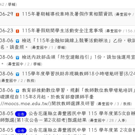
42 /
學輔
)
-06-29
115年暑期輔導校車時及暑假作業相關資訊
(
壽豐國中
/
-06-23
115年暑假期間學生活動安全注意事項
(
壽豐國中
/ 156 
-08-06
檢送「115年金融知識線上競賽活動辦法」乙份，敬
名，請查照。
(
壽豐國中
/ 1 /
學輔
)
-08-06
檢送內政部函頒「防空避難指引」1份，請加強運用
。
(
壽豐國中
/ 2 /
學輔
)
-08-06
115學年度學習扶助非現職教師18小時增能研習(8/24
(
壽豐國中
/ 2 /
教務
)
-08-06
教育部推動數位學習，規劃「教師數位教學增能培訓
礎課程自115年8月起，於教育部磨課師平臺
ps://moocs.moe.edu.tw/)開放教師選課及研習
(
壽豐國中
/ 3 /
教務
)
-08-05
公告花蓮縣立壽豐國民中學 115 學年度第5次自
公告
師甄選(第1次公告－第2次招考)甄選結果
(
壽豐國中
/ 28 /
人事
)
-08-05
公告花蓮縣立壽豐國民中學 115 學年度第 2次自
公告