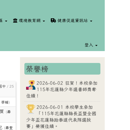
區
環境教育網
健康促進資訊站
登入
榮譽榜
⏸
2026-06-02 狂賀！本校參加
國中
/ 25
115年花蓮縣少年選書師勇奪
佳績！
/
學輔
)
2026-06-01 本校學生參加
買
(
壽
「115年花蓮縣縣長盃暨全國
少年盃花蓮縣跆拳道代表隊選拔
賽」榮獲佳績。
記
(
壽豐