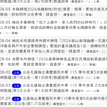
師甄選(第3次公告－第2次招考)甄選結果
(
壽豐國中
/ 16 /
人事
)
-08-05
本縣辦理2026城鎮韌性(防空)演習、預演，實施交通及
措施，詳如附件公告事項，請查照。
(
壽豐國中
/ 18 /
學輔
)
-08-05
檢送本會辦理「兒少上線中，登入我們的社群時代！」20
工作坊報名簡章，敬請協助轉知並鼓勵貴校學生踴躍參與，請查
中
/ 14 /
學輔
)
-08-04
檢送本府委請秀林國中辦理「2026面山面海論壇－花蓮
洋教育與戶外安全實務課程」實施計畫及議程各1份，請轉知所
加，並逕依權責核予參加人員公假登記，請查照。
(
壽豐國中
/ 22 
-08-04
有關本所辦理「2026萬榮鄉鄉長盃原住民傳統射箭邀請
案，如說明，惠請宣傳周知，請查照。
(
壽豐國中
/ 22 /
學輔
)
-08-03
公告花蓮縣立壽豐國民中學 115 學年度第5次自
公告
師甄選(第1次公告－第1次招考)甄選結果
(
壽豐國中
/ 54 /
人事
)
-08-03
公告花蓮縣立壽豐國民中學 115 學年度第 2次自
公告
師甄選(第3次公告－第1次招考)甄選結果
(
壽豐國中
/ 40 /
人事
)
-07-29
花蓮縣立壽豐國民中學115學年度第5次自辦代理
公告
簡章第1次公告(第1~7次招考)
(
壽豐國中
/ 114 /
人事
)