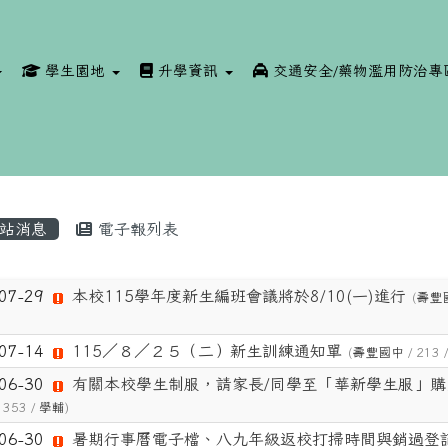
學生園地
升學資訊
交通安全/藥物濫用防治專
站消息
電子報列表
章列表
-07-29
本校115學年度新生編班會議將於8/10(一)進行
(
壽豐
-07-14
115／８／２５（二）新生訓練通知單
(
壽豐國中
/ 213 
-06-30
有關本校學生制服，請家長/同學至「華新學生服」購
 353 /
學輔
)
-06-30
暑期行事曆電子檔、八九年級返校打掃時間與銷過登