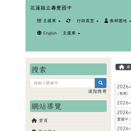
花蓮縣立壽豐國中
重新取得佈景設定
主選單
行政處室
教師園地
English
主選單
本
搜索
search
文
2026
進階搜尋
/
教務
)
2026
網站導覽
2026
豐國中
/
首頁
2026