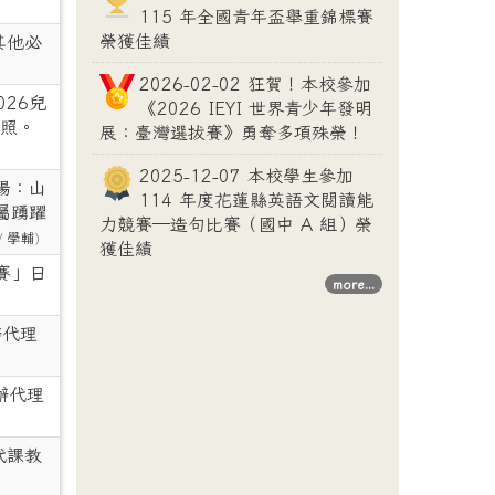
115 年全國青年盃舉重錦標賽
榮獲佳績
其他必
2026-02-02 狂賀！本校參加
26兒
《2026 IEYI 世界青少年發明
照。
展：臺灣選拔賽》勇奪多項殊榮！
2025-12-07 本校學生參加
場：山
114 年度花蓮縣英語文閱讀能
屬踴躍
力競賽—造句比賽（國中 A 組）榮
/
學輔
)
獲佳績
賽」日
more...
辦代理
辦代理
代課教