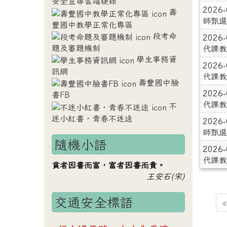
安全宣導雲端硬碟
2026
壽
師甄選
豐國中教學正常化專區
段考命
2026
題及審題機制
代課教
學生事務資
2026
訊網
代課教
壽豐國中臉
2026
書FB
代課教
不
迷小紅書，青春不迷途
2026
師甄選
隨機小語
2026
代課教
貧者因書而富，富者因書而貴。
王安石(宋)
交通安全標語
«