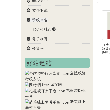
學校簡介
文件下載
學校公告
電子報列表
電子相簿
1) 
榮譽榜
類世
性線上
好站連結
全誼校務
行政系統
因材網
花蓮親師生
平台
酷英線上
學習平臺