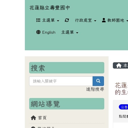
花蓮縣立壽豐國中
重新取得佈景設定
主選單
行政處室
教師園地
English
主選單
本
搜索
search
花蓮
進階搜尋
的生
網站導覽
公告
點閱數
首頁