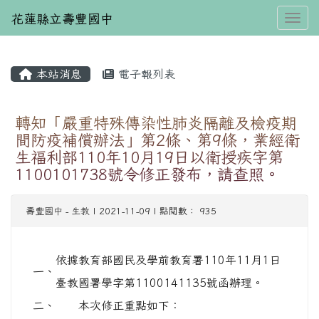
花蓮縣立壽豐國中
Toggl
本站消息
電子報列表
⏸
轉知「嚴重特殊傳染性肺炎隔離及檢疫期
間防疫補償辦法」第2條、第9條，業經衛
生福利部110年10月19日以衛授疾字第
1100101738號令修正發布，請查照。
壽豐國中
-
生教
| 2021-11-09 | 點閱數： 935
依據教育部國民及學前教育署110年11月1日
一、
臺教國署學字第1100141135號函辦理。
二、
本次修正重點如下：