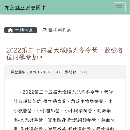
花蓮縣立壽豐國中
Toggl
本站消息
電子報列表
⏸
2022第三十四屆大墩陽光冬令營，歡迎各
位同學參加。
壽豐國中
-
生教
| 2021-11-16 | 點閱數： 942
一、2022第三十五屆大墩陽光兒童冬令營，營隊
計有超級英雄-積木動力營、角落生物烘焙營、小
小獸醫營、小小醫師營、小小建築師營、勁舞學
園-星光街舞營、實用防身術x武術跆拳營、熱血閃
電-足球運動營、灌籃高手-籃球運動營、程式遊戲