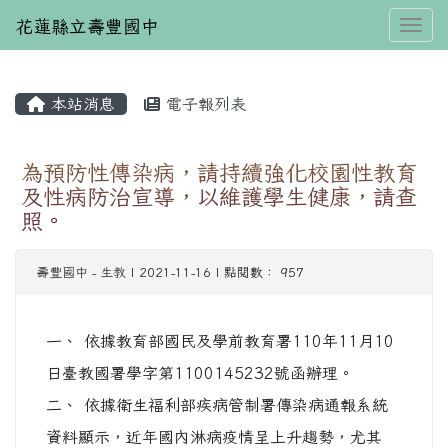
花蓮縣立壽豐國中
Toggl
本站消息
電子報列表
⏸
為預防性傳染病，請持續強化校園性教育
及性病防治宣導，以維護學生健康，請查
照。
壽豐國中
-
生教
| 2021-11-16 | 點閱數： 957
一、 依據教育部國民及學前教育署110年11月10
日臺教國署學字第1100145232號函辦理。
二、 依據衛生福利部疾病管制署傳染病通報系統
資料顯示，近年國內淋病疫情呈上升趨勢，尤其