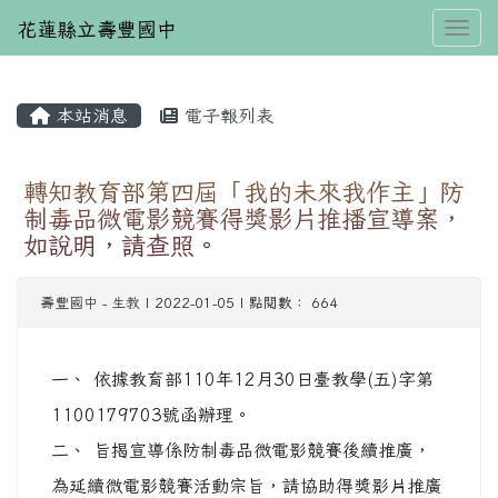
花蓮縣立壽豐國中
Toggl
本站消息
電子報列表
⏸
轉知教育部第四屆「我的未來我作主」防
制毒品微電影競賽得獎影片推播宣導案，
如說明，請查照。
壽豐國中
-
生教
| 2022-01-05 | 點閱數： 664
一、 依據教育部110年12月30日臺教學(五)字第
1100179703號函辦理。
二、 旨揭宣導係防制毒品微電影競賽後續推廣，
為延續微電影競賽活動宗旨，請協助得獎影片推廣