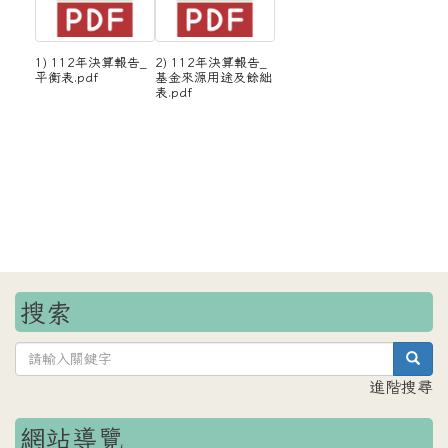
1) 112年決算報告_
2) 112年決算報告_
平衡表.pdf
基金來源用途及餘絀
表.pdf
搜索
sea
進階搜尋
網站導覽