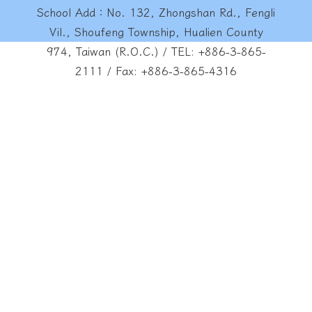
School Add：No. 132, Zhongshan Rd., Fengli
Vil., Shoufeng Township, Hualien County
974, Taiwan (R.O.C.) / TEL: +886-3-865-
2111 / Fax: +886-3-865-4316