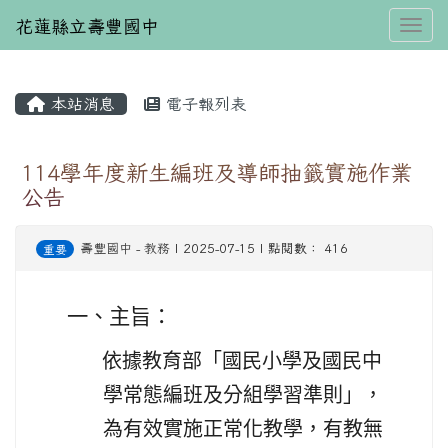
花蓮縣立壽豐國中
Toggl
本站消息
電子報列表
⏸
114學年度新生編班及導師抽籤實施作業
公告
壽豐國中
-
教務
| 2025-07-15 | 點閱數： 416
重要
一、主旨：
依據教育部「國民小學及國民中
學常態編班及分組學習準則」，
為有效實施正常化教學，有教無