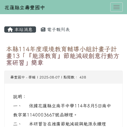
花蓮縣立壽豐國中
Toggl
本站消息
電子報列表
⏸
本縣114年度環境教育輔導小組計畫子計
畫13「『能源教育』節能減碳創意行動方
案研習」簡章
壽豐國中
-
學輔
| 2025-08-07 | 點閱數： 438
說明：
一、 依據花蓮縣立南平中學114年8月5日南中
教字第1140003667號函辦理。
二、 本研習旨在推廣節能減碳與能源永續理