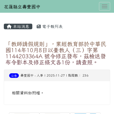
花蓮縣立壽豐國中
Toggl
本站消息
電子報列表
⏸
「教師請假規則」，業經教育部於中華民
國114年10月8日以臺教人（三）字第
1144203364A 號令修正發布，茲檢送發
布令影本及修正條文各1份，請查照。
壽豐國中
-
人事
| 2025-11-27 | 點閱數： 236
公告
相關資料如附檔。