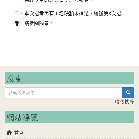
一、特教學生助理人員：無人報名。
二、本次招考尚有
名缺額未補足，續辦第
次招
1
8
考，請參閱簡章。
搜索
sea
進階搜尋
網站導覽
首頁