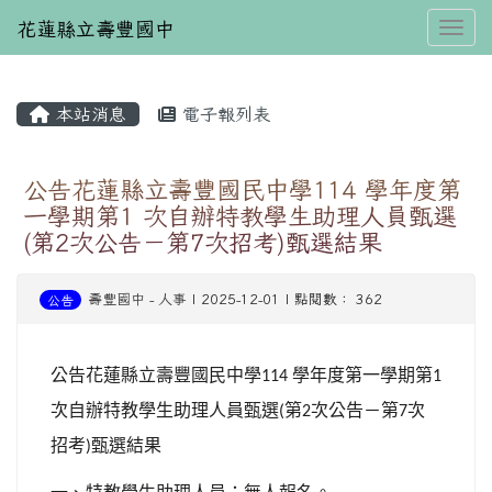
花蓮縣立壽豐國中
Toggl
本站消息
電子報列表
⏸
公告花蓮縣立壽豐國民中學114 學年度第
一學期第1 次自辦特教學生助理人員甄選
(第2次公告－第7次招考)甄選結果
壽豐國中
-
人事
| 2025-12-01 | 點閱數： 362
公告
公告花蓮縣立壽豐國民中學
學年度第一學期第
114
1
次自辦特教學生助理人員甄選
第
次公告－第
次
(
2
7
招考
甄選結果
)