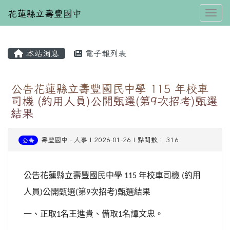
花蓮縣立壽豐國中
Toggl
本站消息
電子報列表
⏸
公告花蓮縣立壽豐國民中學 115 年校車
司機 (約用人員)公開甄選(第9次招考)甄選
結果
壽豐國中
-
人事
| 2026-01-26 | 點閱數： 316
公告
公告花蓮縣立壽豐國民中學
年校車司機
約用
115
(
人員
公開甄選
第
次招考
甄選結果
)
(
9
)
一、正取
名王進貴、備取
名譚文忠。
1
1