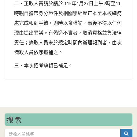
二、正取人員請於請於
年
月
日上午
時至
115
1
27
9
11
時親自攜帶身分證件及相關學經歷正本至本校總務
處完成報到手續，逾時以棄權論，事後不得以任何
理由提出異議。有偽造不實者，取消資格並負法律
責任；錄取人員未於規定時間內辦理報到者，由次
備取人員依序遞補之。
三、本次招考缺額已補足。
搜索
sea