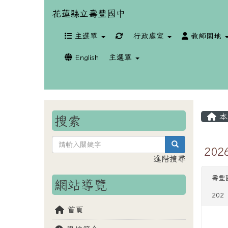
花蓮縣立壽豐國中
重新取得佈景設定
主選單
行政處室
教師園地
English
主選單
本
搜索
search
20
進階搜尋
壽豐
網站導覽
202
首頁