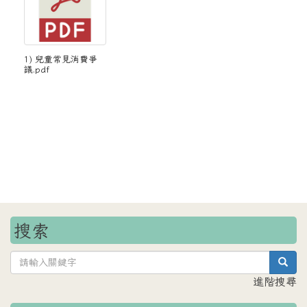
1) 兒童常見消費爭
議.pdf
搜索
sea
進階搜尋