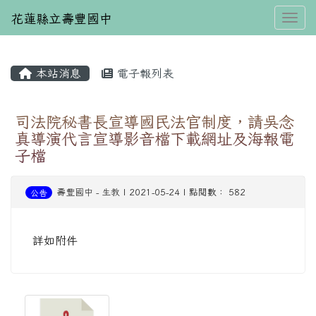
花蓮縣立壽豐國中
Toggl
本站消息
電子報列表
⏸
司法院秘書長宣導國民法官制度，請吳念
真導演代言宣導影音檔下載網址及海報電
子檔
壽豐國中
-
生教
| 2021-05-24 | 點閱數： 582
公告
詳如附件