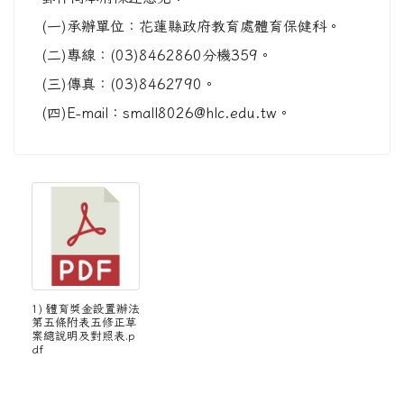
(一)承辦單位：花蓮縣政府教育處體育保健科。
(二)專線：(03)8462860分機359。
(三)傳真：(03)8462790。
(四)E-mail：small8026@hlc.edu.tw。
1) 體育獎金設置辦法
第五條附表五修正草
案總說明及對照表.p
df