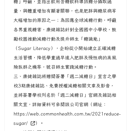
糖」呼籲，並指出飲用含糖飲料導致糖分攝取過
量，與體重增加有顯著關聯，也是肥胖與糖尿病等
大幅增加的原因之一；為因應全球減糖行動，呼籲
各界重視糖害，康健雜誌針對全國國中小學校，鼓
勵校園推動減糖行動及提升師生「糖識能」
（Sugar Literacy），企盼從小開始建立正確減糖
生活習慣，降低學童過早進入肥胖及慢性病的高風
險族群之機率，號召師生實踐減糖行動。
三、康健雜誌將贈閱簽署「週二減糖日」宣言之學
校3期康健雜誌、免費授權減糖相關文章及影音，
並將簽署學校列名於「週二減糖日」官網及雜誌相
關文宣，詳細資料可參閱該公司官網（網址：
https://web.commonhealth.com.tw/2021reduce-
sugar/
）。