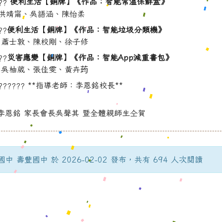
便利生活【銅牌】《作品：智能常溫保鮮盒》
洪靖甯、吳語涵、陳怡柔
便利生活【銅牌】《作品：智能垃圾分類機》
－蕭士敦、陳校剛、徐子修
災害應變【銅牌】《作品：智能App減重書包》
－吳柚葳、張佳雯、黃卉荺
**指導老師：李恩銘校長**
李恩銘 家長會長吳聲其 暨全體親師生仝賀
中 壽豐國中 於 2026-02-02 發布，共有 694 人次閱讀