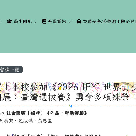
學生園地
升學資訊
交通安全/藥物濫用防治專
譽榜一覽
！本校參加《2026 IEYI 世界青
明展：臺灣選拔賽》勇奪多項殊榮
社會照顧【銀牌】《作品：智慧護膝》
吳晨安、連啟斌、黃恩星