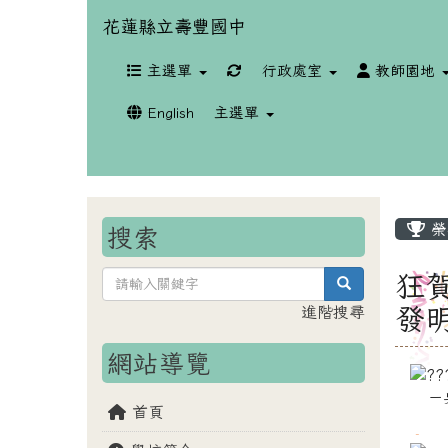
花蓮縣立壽豐國中
重新取得佈景設定
主選單
行政處室
教師園地
English
主選單
榮
搜索
狂賀
search
進階搜尋
發
網站導覽
－
首頁