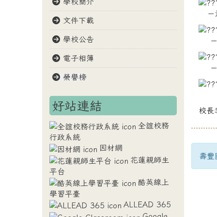
學校簡介
－
文件下載
學校公告
電子相簿
榮譽榜
好站連結
校長
全誼校務
行政系統
因材網
壽豐國
花蓮親師生
平台
酷英線上
學習平臺
ALLEAD 365
Google